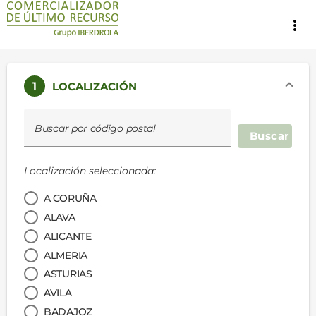
more_vert
1
LOCALIZACIÓN
Buscar por código postal
Buscar
Localización seleccionada:
A CORUÑA
ALAVA
ALICANTE
ALMERIA
ASTURIAS
AVILA
BADAJOZ