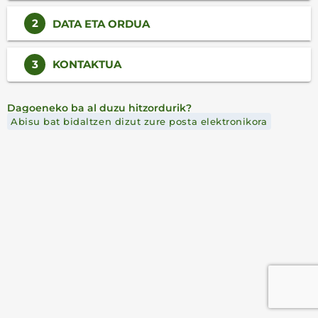
2
DATA ETA ORDUA
3
KONTAKTUA
Dagoeneko ba al duzu hitzordurik?
Abisu bat bidaltzen dizut zure posta elektronikora