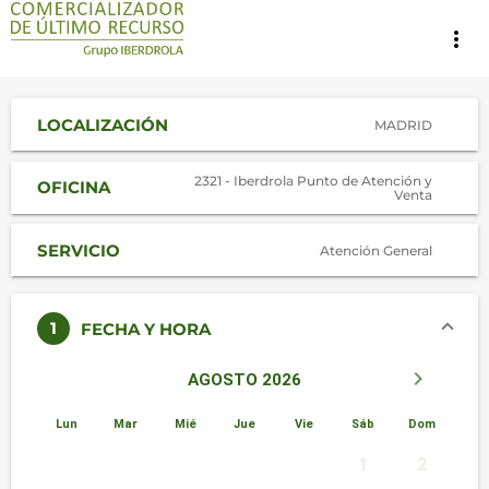
more_vert
LOCALIZACIÓN
MADRID
2321 - Iberdrola Punto de Atención y
OFICINA
Venta
SERVICIO
Atención General
1
FECHA Y HORA
keyboard_arrow_left
keyboard_arrow_right
AGOSTO 2026
Lun
Mar
Mié
Jue
Vie
Sáb
Dom
1
2