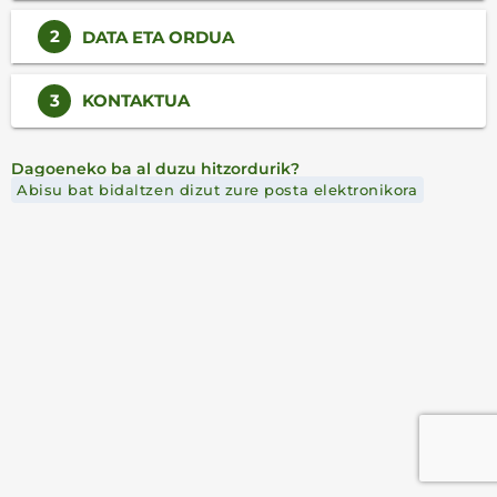
2
DATA ETA ORDUA
3
KONTAKTUA
Dagoeneko ba al duzu hitzordurik?
Abisu bat bidaltzen dizut zure posta elektronikora