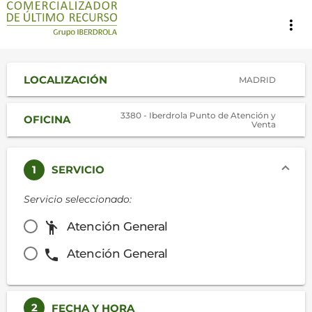
more_vert
LOCALIZACIÓN
MADRID
3380 - Iberdrola Punto de Atención y
OFICINA
Venta
1
SERVICIO
Servicio seleccionado:
emoji_people
Atención General
phone
Atención General
2
FECHA Y HORA