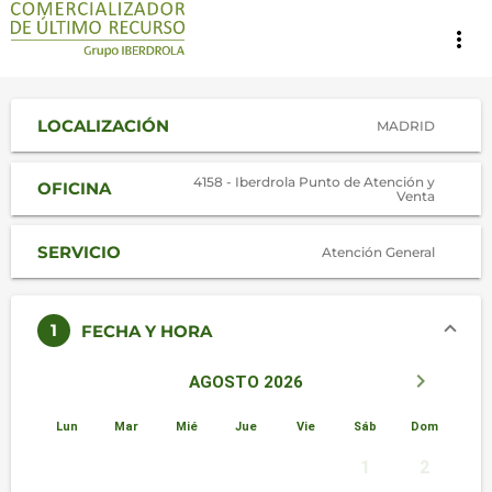
more_vert
LOCALIZACIÓN
MADRID
4158 - Iberdrola Punto de Atención y
OFICINA
Venta
SERVICIO
Atención General
1
FECHA Y HORA
keyboard_arrow_left
keyboard_arrow_right
AGOSTO 2026
Lun
Mar
Mié
Jue
Vie
Sáb
Dom
1
2