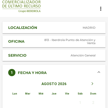
more_vert
LOCALIZACIÓN
MADRID
813 - Iberdrola Punto de Atención y
OFICINA
Venta
SERVICIO
Atención General
1
FECHA Y HORA
keyboard_arrow_left
keyboard_arrow_right
AGOSTO 2026
Lun
Mar
Mié
Jue
Vie
Sáb
Dom
1
2