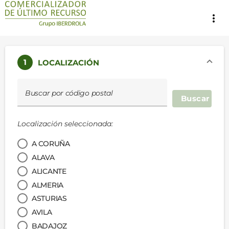
more_vert
1
LOCALIZACIÓN
Buscar por código postal
Buscar
Localización seleccionada:
A CORUÑA
ALAVA
ALICANTE
ALMERIA
ASTURIAS
AVILA
BADAJOZ