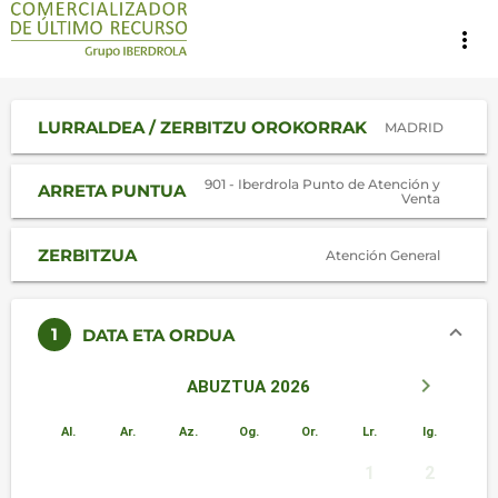
more_vert
LURRALDEA / ZERBITZU OROKORRAK
MADRID
901 - Iberdrola Punto de Atención y
ARRETA PUNTUA
Venta
ZERBITZUA
Atención General
1
DATA ETA ORDUA
keyboard_arrow_left
keyboard_arrow_right
ABUZTUA 2026
Al.
Ar.
Az.
Og.
Or.
Lr.
Ig.
1
2